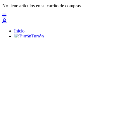
No tiene artículos en su carrito de compras.
Inicio
Turrón
Mazapanes
Polvorones
Chocolates
Peladillas
Lotes y regalos
Profesionales
Otros
Nuevo
Ofertas 2026
Top
Turrones Fabián
Granolas, Cremas de frutos secos y barritas energéticas ecológi
Inicio
Turrón
Turrón de Alicante (duro)
Turrón de Jijona (blando)